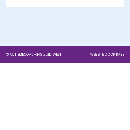
© AUTISMECOACHING ZUID-WEST
WEBSITE DOOR
RAYS